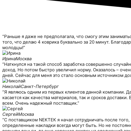
“Раньше я даже не предполагала, что смогу этим занимать
того, что делаю 4 коврика буквально за 20 минут. Благод
молодцы!”
Ирина
Москва
“Наткнулся на такой способ заработка совершенно случайн
доход. Но потом быстро увеличил норму. Оказалось – оче
дней. Сейчас для меня это стало основным источником дох
Николай
Санкт-Петербург
“Я являюсь одним из первых клиентов данной компании. Да
касается как качества материалов, так и сроков доставки
всем. Очень надежный поставщик.”
Сергей
Москва
“С поставщиком NEKTEK я начал сотрудничать после того,
определенные накладки всегда могут быть. Но не постоянн
вернули деньги, да еще хорошую скидку на следующий зака