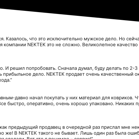
ся. Казалось, что это исключительно мужское дело. Но сейч
аря компании NEKTEK это не сложно. Великолепное качество 
о. И решил попробовать. Сначала думал, буду делать по 2-
нь прибыльное дело. NEKTEK продает очень качественный ок
ода.”
вным-давно начал покупать у них материал для ковриков. Чт
. Все быстро, оперативно, очень хорошо упаковано. Никаки
 как предыдущий продавец в очередной раз прислал мне не
о же! В NEKTEK такого не бывает. Лишь один раз была ошиб
з сделали. Вот это я понимаю – сервис!”