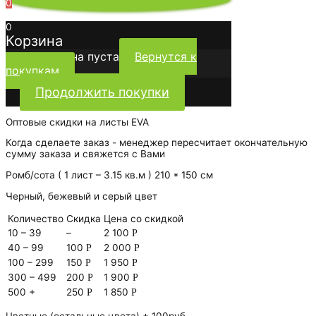
0
0
Корзина
Ваша корзина пуста
Вернутся к
покупкам
Продолжить покупки
Оптовые скидки на листы EVA
Когда сделаете заказ - менеджер пересчитает окончательную
сумму заказа и свяжется с Вами
Ромб/сота ( 1 лист – 3.15 кв.м ) 210 * 150 см
Черный, бежевый и серый цвет
Количество
Скидка
Цена со скидкой
10 – 39
–
2 100
Р
40 – 99
100
2 000
Р
Р
100 – 299
150
1 950
Р
Р
300 – 499
200
1 900
Р
Р
500 +
250
1 850
Р
Р