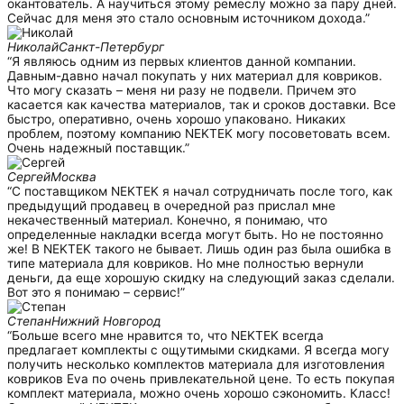
окантователь. А научиться этому ремеслу можно за пару дней.
Сейчас для меня это стало основным источником дохода.”
Николай
Санкт-Петербург
“Я являюсь одним из первых клиентов данной компании.
Давным-давно начал покупать у них материал для ковриков.
Что могу сказать – меня ни разу не подвели. Причем это
касается как качества материалов, так и сроков доставки. Все
быстро, оперативно, очень хорошо упаковано. Никаких
проблем, поэтому компанию NEKTEK могу посоветовать всем.
Очень надежный поставщик.”
Сергей
Москва
“С поставщиком NEKTEK я начал сотрудничать после того, как
предыдущий продавец в очередной раз прислал мне
некачественный материал. Конечно, я понимаю, что
определенные накладки всегда могут быть. Но не постоянно
же! В NEKTEK такого не бывает. Лишь один раз была ошибка в
типе материала для ковриков. Но мне полностью вернули
деньги, да еще хорошую скидку на следующий заказ сделали.
Вот это я понимаю – сервис!”
Степан
Нижний Новгород
“Больше всего мне нравится то, что NEKTEK всегда
предлагает комплекты с ощутимыми скидками. Я всегда могу
получить несколько комплектов материала для изготовления
ковриков Eva по очень привлекательной цене. То есть покупая
комплект материала, можно очень хорошо сэкономить. Класс!