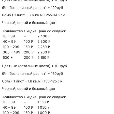
Цветные (остальные цвета) + 100руб
б\н (безналичный расчет) + 120руб
Ромб ( 1 лист – 3.6 кв.м ) 255*145 см
Черный, серый и бежевый цвет
Количество
Скидка
Цена со скидкой
10 – 39
–
2 400
Р
40 – 99
100
2 300
Р
Р
100 – 299
150
2 250
Р
Р
300 – 499
200
2 200
Р
Р
500 +
200
2 150
Р
Р
Цветные (остальные цвета) + 100руб
б\н (безналичный расчет) + 150руб
Сота ( 1 лист – 1.8 кв.м ) 155*125 см
Черный, серый и бежевый цвет
Количество
Скидка
Цена со скидкой
10 – 39
–
1 150
Р
40 – 99
100
1 050
Р
Р
100 – 299
150
1 000
Р
Р